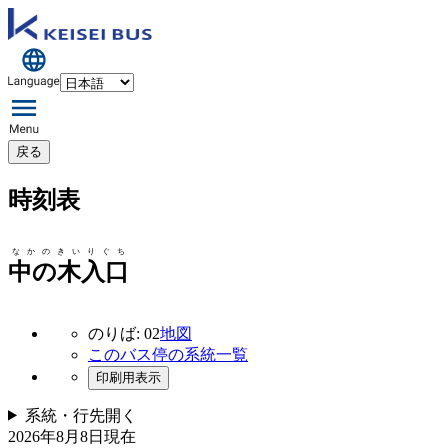
戻る
時刻表
なかのきいりぐち
中の木入口
のりば: 02
地図
このバス停の系統一覧
印刷用表示
系統・行先
開く
2026年8月8日
現在