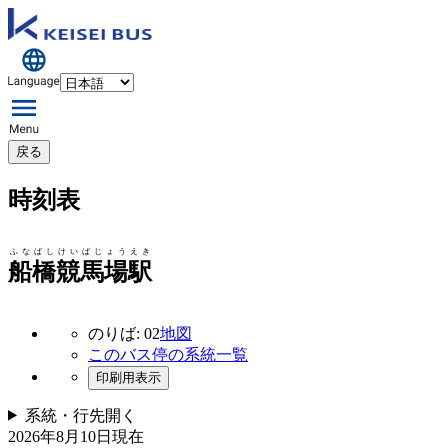
戻る
時刻表
ふなばしけいばじょうえき
船橋競馬場駅
のりば: 02
地図
このバス停の系統一覧
印刷用表示
系統・行先
開く
2026年8月10日
現在