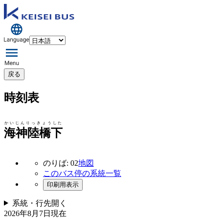
戻る
時刻表
かいじんりっきょうした
海神陸橋下
のりば: 02
地図
このバス停の系統一覧
印刷用表示
系統・行先
開く
2026年8月7日
現在