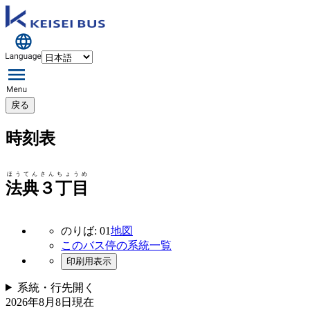
戻る
時刻表
ほうてんさんちょうめ
法典３丁目
のりば: 01
地図
このバス停の系統一覧
印刷用表示
系統・行先
開く
2026年8月8日
現在