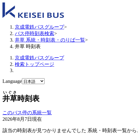
京成電鉄バスグループ
>
バス停時刻表検索
>
井草 系統・時刻表・のりば一覧
>
井草 時刻表
京成電鉄バスグループ
検索トップページ
Language
いぐさ
井草
時刻表
このバス停の系統一覧
2026年8月7日
現在
該当の時刻表が見つかりませんでした 系統・時刻表一覧から