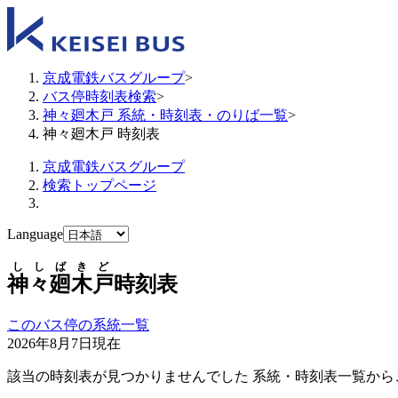
京成電鉄バスグループ
>
バス停時刻表検索
>
神々廻木戸 系統・時刻表・のりば一覧
>
神々廻木戸 時刻表
京成電鉄バスグループ
検索トップページ
Language
ししばきど
神々廻木戸
時刻表
このバス停の系統一覧
2026年8月7日
現在
該当の時刻表が見つかりませんでした 系統・時刻表一覧から