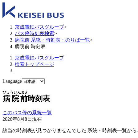
京成電鉄バスグループ
>
バス停時刻表検索
>
病院前 系統・時刻表・のりば一覧
>
病院前 時刻表
京成電鉄バスグループ
検索トップページ
Language
びょういんまえ
病院前
時刻表
このバス停の系統一覧
2026年8月8日
現在
該当の時刻表が見つかりませんでした 系統・時刻表一覧から