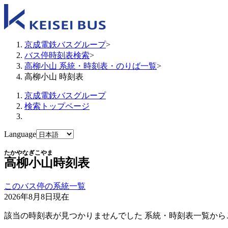
京成電鉄バスグループ
>
バス停時刻表検索
>
高柳小山 系統・時刻表・のりば一覧
>
高柳小山 時刻表
京成電鉄バスグループ
検索トップページ
Language
たかやなぎこやま
高柳小山
時刻表
このバス停の系統一覧
2026年8月8日
現在
該当の時刻表が見つかりませんでした 系統・時刻表一覧から