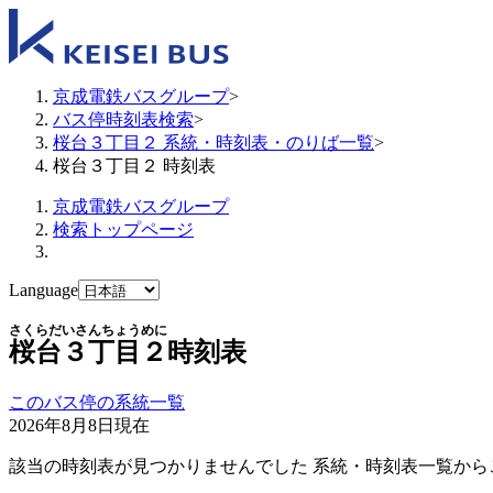
京成電鉄バスグループ
>
バス停時刻表検索
>
桜台３丁目２ 系統・時刻表・のりば一覧
>
桜台３丁目２ 時刻表
京成電鉄バスグループ
検索トップページ
Language
さくらだいさんちょうめに
桜台３丁目２
時刻表
このバス停の系統一覧
2026年8月8日
現在
該当の時刻表が見つかりませんでした 系統・時刻表一覧から