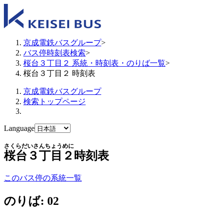
京成電鉄バスグループ
>
バス停時刻表検索
>
桜台３丁目２ 系統・時刻表・のりば一覧
>
桜台３丁目２ 時刻表
京成電鉄バスグループ
検索トップページ
Language
さくらだいさんちょうめに
桜台３丁目２
時刻表
このバス停の系統一覧
のりば: 02