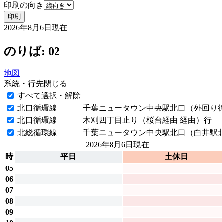
印刷の向き
印刷
2026年8月6日
現在
のりば: 02
地図
系統・行先
閉じる
すべて選択・解除
北口循環線
千葉ニュータウン中央駅北口（外回り循
北口循環線
木刈四丁目止り（桜台経由 経由）行
北総循環線
千葉ニュータウン中央駅北口（白井駅北
2026年8月6日
現在
時
平日
土休日
05
06
07
08
09