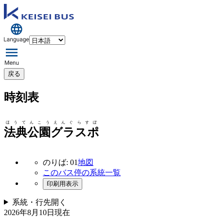
戻る
時刻表
ほうてんこうえんぐらすぽ
法典公園グラスポ
のりば: 01
地図
このバス停の系統一覧
印刷用表示
系統・行先
開く
2026年8月10日
現在