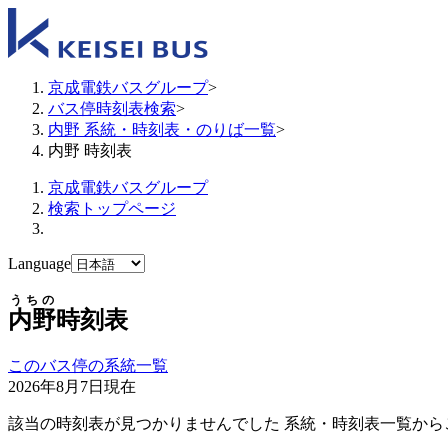
京成電鉄バスグループ
>
バス停時刻表検索
>
内野 系統・時刻表・のりば一覧
>
内野 時刻表
京成電鉄バスグループ
検索トップページ
Language
うちの
内野
時刻表
このバス停の系統一覧
2026年8月7日
現在
該当の時刻表が見つかりませんでした 系統・時刻表一覧から