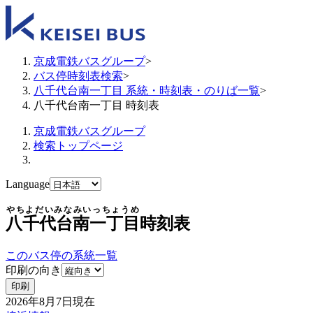
京成電鉄バスグループ
>
バス停時刻表検索
>
八千代台南一丁目 系統・時刻表・のりば一覧
>
八千代台南一丁目 時刻表
京成電鉄バスグループ
検索トップページ
Language
やちよだいみなみいっちょうめ
八千代台南一丁目
時刻表
このバス停の系統一覧
印刷の向き
印刷
2026年8月7日
現在