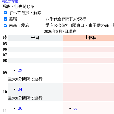
接近情報
系統・行先
閉じる
すべて選択・解除
循環
八千代台南市民の森行
南森→愛宕
愛宕公会堂行 [駅東口・東子供の森・
2026年8月7日
現在
時
平日
土休日
05
06
07
08
29
09
最大0分間隔で運行
34
10
最大0分間隔で運行
36
08
11