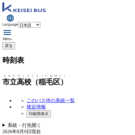
戻る
時刻表
いちりつこうこう（いなげく）
市立高校（稲毛区）
このバス停の系統一覧
接近情報
印刷用表示
系統・行先
開く
2026年8月9日
現在