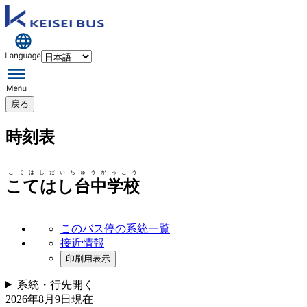
戻る
時刻表
こてはしだいちゅうがっこう
こてはし台中学校
このバス停の系統一覧
接近情報
印刷用表示
系統・行先
開く
2026年8月9日
現在