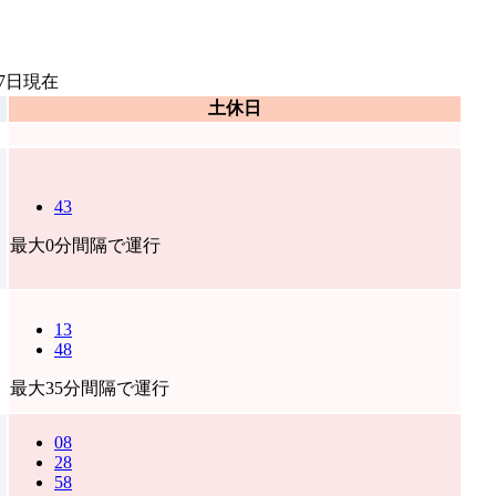
7日
現在
土休日
43
最大0分間隔で運行
13
48
最大35分間隔で運行
08
28
58