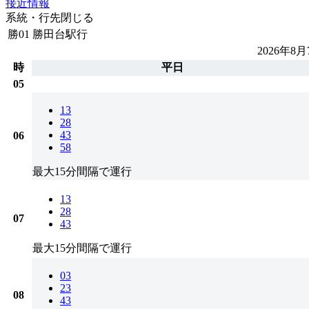
接近情報
系統・行先
閉じる
勝01
勝田台駅行
2026年8月
時
平日
05
13
28
43
06
58
最大15分間隔で運行
13
28
07
43
最大15分間隔で運行
03
23
08
43