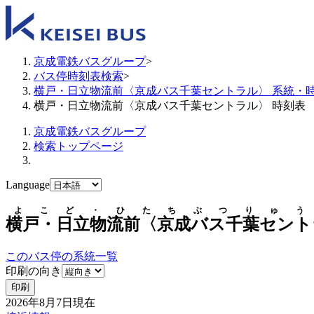
京成電鉄バスグループ
>
バス停時刻表検索
>
横戸・日立物流前〈京成バス千葉セントラル〉 系統・
横戸・日立物流前〈京成バス千葉セントラル〉 時刻表
京成電鉄バスグループ
検索トップページ
Language
よこど・ひたちぶつりゅう
横戸・日立物流前〈京成バス千葉セント
このバス停の系統一覧
印刷の向き
印刷
2026年8月7日
現在