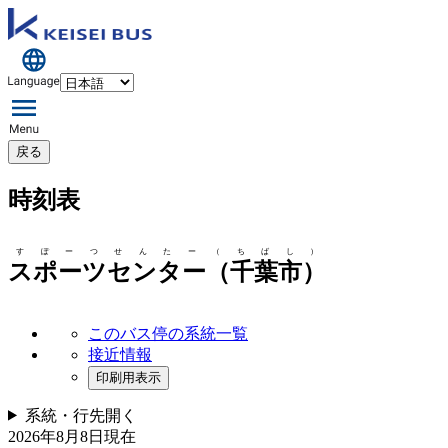
戻る
時刻表
すぽーつせんたー（ちばし）
スポーツセンター（千葉市）
このバス停の系統一覧
接近情報
印刷用表示
系統・行先
開く
2026年8月8日
現在