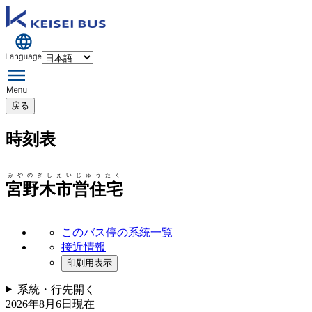
戻る
時刻表
みやのぎしえいじゅうたく
宮野木市営住宅
このバス停の系統一覧
接近情報
印刷用表示
系統・行先
開く
2026年8月6日
現在