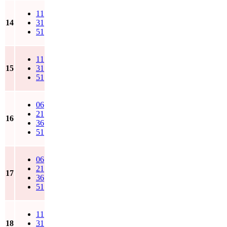
11
14
31
51
11
15
31
51
06
21
16
36
51
06
21
17
36
51
11
18
31