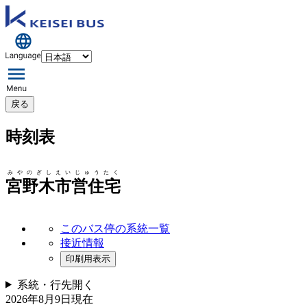
戻る
時刻表
みやのぎしえいじゅうたく
宮野木市営住宅
このバス停の系統一覧
接近情報
印刷用表示
系統・行先
開く
2026年8月9日
現在