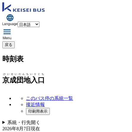
戻る
時刻表
けいせいだんちいりぐち
京成団地入口
このバス停の系統一覧
接近情報
印刷用表示
系統・行先
開く
2026年8月7日
現在