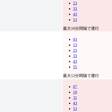
23
33
43
53
最大10分間隔で運行
03
13
23
33
43
55
最大12分間隔で運行
07
19
31
43
53