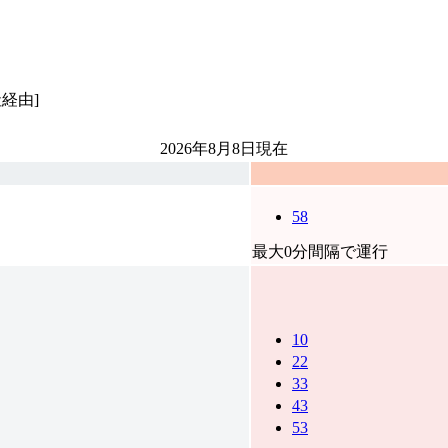
経由]
2026年8月8日
現在
58
最大0分間隔で運行
10
22
33
43
53