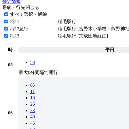
接近情報
系統・行先
閉じる
すべて選択・解除
稲11
稲毛駅行
稲12急行
稲毛駅行 [宮野木小学校・熊野神社
稲13
稲毛駅行 [京成団地経由]
時
平日
58
05
最大0分間隔で運行
05
11
18
26
33
06
40
46