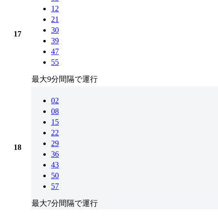
12
21
30
17
39
47
55
最大9分間隔で運行
02
08
15
22
29
18
36
43
50
57
最大7分間隔で運行