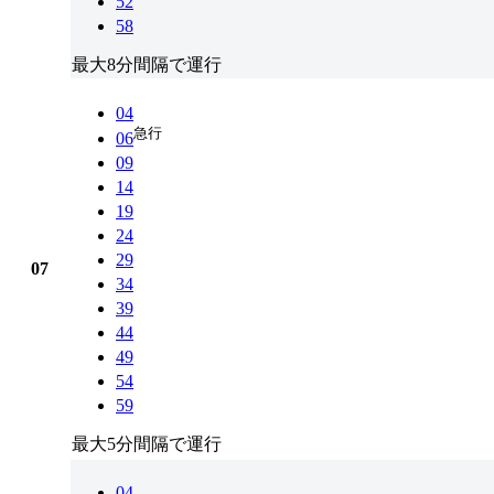
52
58
最大8分間隔で運行
04
急行
06
09
14
19
24
29
07
34
39
44
49
54
59
最大5分間隔で運行
04