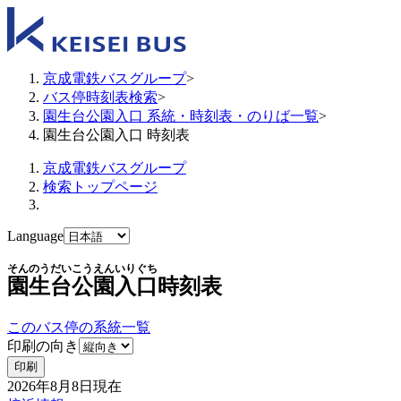
京成電鉄バスグループ
>
バス停時刻表検索
>
園生台公園入口 系統・時刻表・のりば一覧
>
園生台公園入口 時刻表
京成電鉄バスグループ
検索トップページ
Language
そんのうだいこうえんいりぐち
園生台公園入口
時刻表
このバス停の系統一覧
印刷の向き
印刷
2026年8月8日
現在