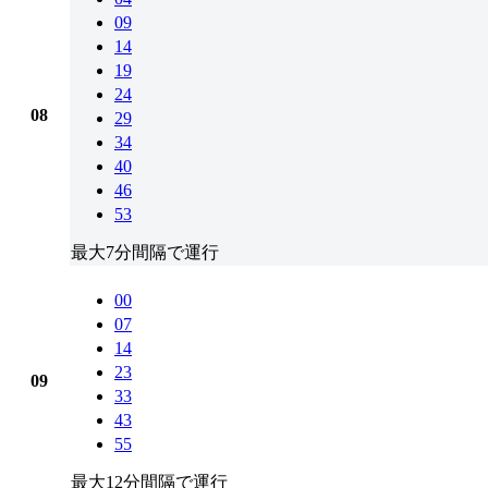
09
14
19
24
08
29
34
40
46
53
最大7分間隔で運行
00
07
14
23
09
33
43
55
最大12分間隔で運行