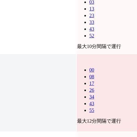
03
13
23
33
43
52
最大10分間隔で運行
00
08
17
26
34
43
55
最大12分間隔で運行