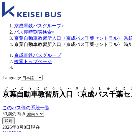
京成電鉄バスグループ
>
バス停時刻表検索
>
京葉自動車教習所入口〈京成バス千葉セントラル〉 系
京葉自動車教習所入口〈京成バス千葉セントラル〉 時
京成電鉄バスグループ
検索トップページ
Language
けいようじどうしゃきょうしゅうじ
京葉自動車教習所入口〈京成バス千葉セ
このバス停の系統一覧
印刷の向き
印刷
2026年8月8日
現在