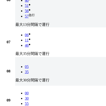
40
●
51
●
56
急行
57
最大13分間隔で運行
●
06
●
11
07
●
46
最大35分間隔で運行
05
08
35
最大30分間隔で運行
00
30
09
55