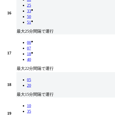
25
●
33
16
50
●
51
最大25分間隔で運行
●
00
07
●
17
18
40
最大22分間隔で運行
05
18
20
最大15分間隔で運行
10
35
19