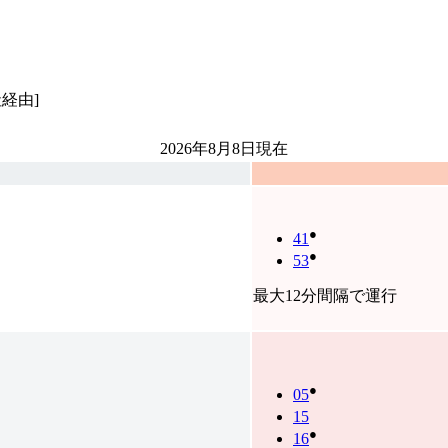
経由]
2026年8月8日
現在
●
41
●
53
最大12分間隔で運行
●
05
15
●
16