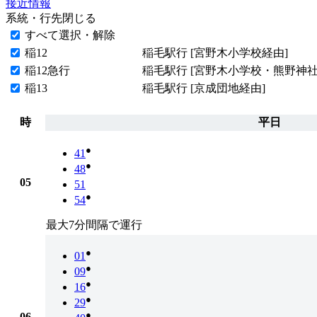
接近情報
系統・行先
閉じる
すべて選択・解除
稲12
稲毛駅行 [宮野木小学校経由]
稲12急行
稲毛駅行 [宮野木小学校・熊野神社
稲13
稲毛駅行 [京成団地経由]
時
平日
●
41
●
48
05
51
●
54
最大7分間隔で運行
●
01
●
09
●
16
●
29
●
06