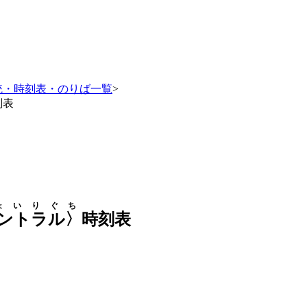
統・時刻表・のりば一覧
>
刻表
ょいりぐち
ントラル〉
時刻表