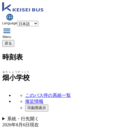
戻る
時刻表
はたしょうがっこう
畑小学校
このバス停の系統一覧
接近情報
印刷用表示
系統・行先
開く
2026年8月6日
現在