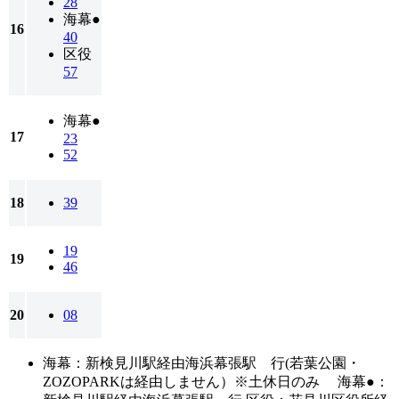
28
海幕●
16
40
区役
57
海幕●
17
23
52
18
39
19
19
46
20
08
海幕：新検見川駅経由海浜幕張駅 行(若葉公園・
ZOZOPARKは経由しません）※土休日のみ 海幕●：