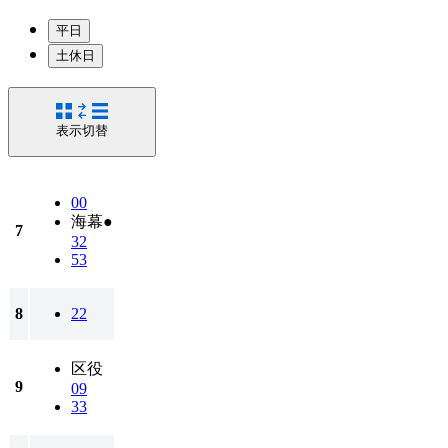
平日
土休日
表示切替
00
海幕●
7
32
53
8
22
区役
9
09
33