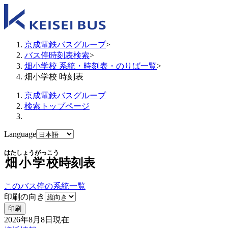
京成電鉄バスグループ
>
バス停時刻表検索
>
畑小学校 系統・時刻表・のりば一覧
>
畑小学校 時刻表
京成電鉄バスグループ
検索トップページ
Language
はたしょうがっこう
畑小学校
時刻表
このバス停の系統一覧
印刷の向き
印刷
2026年8月8日
現在