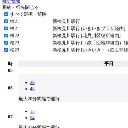
接近情報
系統・行先
閉じる
すべて選択・解除
検21
新検見川駅行
検21
新検見川駅行 [いきいきプラザ経由]
検22
新検見川駅行 [花見川区役所経由]
検23
新検見川駅行 [（鉄工団地非経由）経
検23
新検見川駅行 [いきいき・（鉄工非経
時
平日
05
28
06
48
最大20分間隔で運行
13
07
54
最大41分間隔で運行