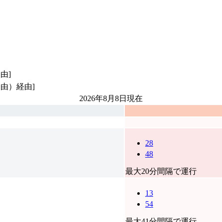
由]
由）経由]
2026年8月8日
現在
28
48
最大20分間隔で運行
13
54
最大41分間隔で運行