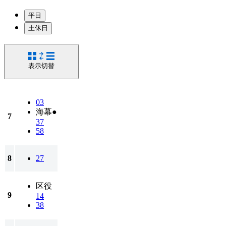
平日
土休日
表示切替
03
海幕●
7
37
58
8
27
区役
9
14
38