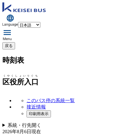
戻る
時刻表
くやくしょいりぐち
区役所入口
このバス停の系統一覧
接近情報
印刷用表示
系統・行先
開く
2026年8月6日
現在