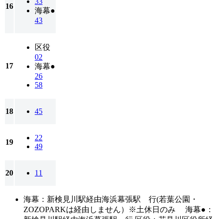
33
16
海幕●
43
区役
02
17
海幕●
26
58
18
45
22
19
49
20
11
海幕：新検見川駅経由海浜幕張駅 行(若葉公園・
ZOZOPARKは経由しません）※土休日のみ 海幕●：