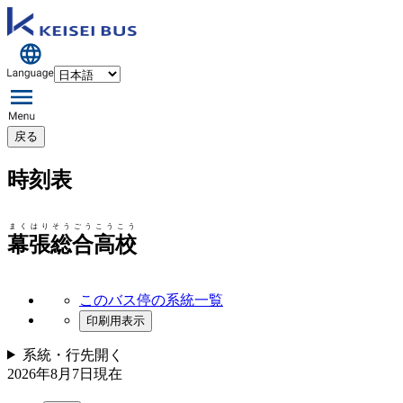
戻る
時刻表
まくはりそうごうこうこう
幕張総合高校
このバス停の系統一覧
印刷用表示
系統・行先
開く
2026年8月7日
現在