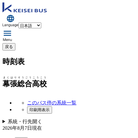
戻る
時刻表
まくはりそうごうこうこう
幕張総合高校
このバス停の系統一覧
印刷用表示
系統・行先
開く
2026年8月7日
現在