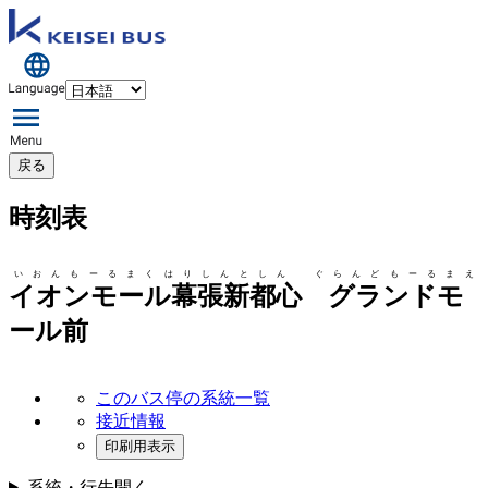
戻る
時刻表
いおんもーるまくはりしんとしん ぐらんどもーるまえ
イオンモール幕張新都心 グランドモ
ール前
このバス停の系統一覧
接近情報
印刷用表示
系統・行先
開く