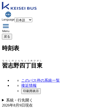
戻る
時刻表
ならしのよんちょうめひがし
習志野四丁目東
このバス停の系統一覧
接近情報
印刷用表示
系統・行先
開く
2026年8月9日
現在