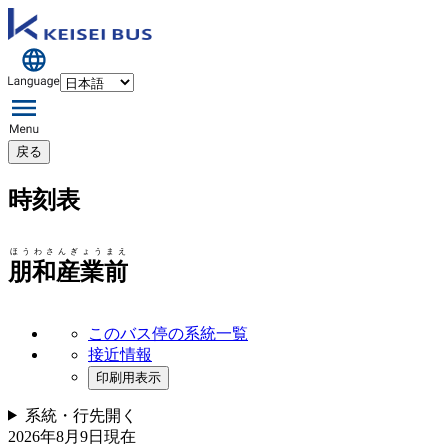
戻る
時刻表
ほうわさんぎょうまえ
朋和産業前
このバス停の系統一覧
接近情報
印刷用表示
系統・行先
開く
2026年8月9日
現在