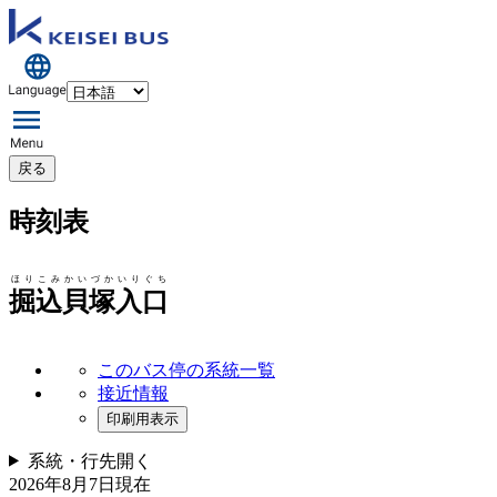
戻る
時刻表
ほりこみかいづかいりぐち
掘込貝塚入口
このバス停の系統一覧
接近情報
印刷用表示
系統・行先
開く
2026年8月7日
現在