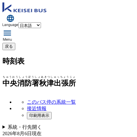
戻る
時刻表
ちゅうおうしょうぼうしょあきつしゅっちょうじょ
中央消防署秋津出張所
このバス停の系統一覧
接近情報
印刷用表示
系統・行先
開く
2026年8月6日
現在