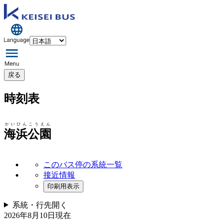
戻る
時刻表
かいひんこうえん
海浜公園
このバス停の系統一覧
接近情報
印刷用表示
系統・行先
開く
2026年8月10日
現在