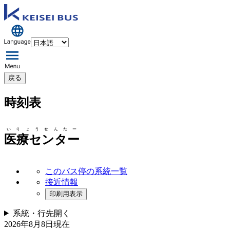
戻る
時刻表
いりょうせんたー
医療センター
このバス停の系統一覧
接近情報
印刷用表示
系統・行先
開く
2026年8月8日
現在