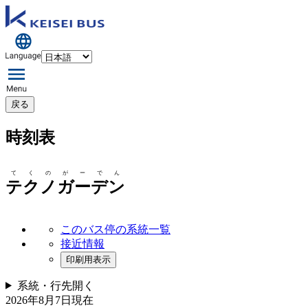
戻る
時刻表
てくのがーでん
テクノガーデン
このバス停の系統一覧
接近情報
印刷用表示
系統・行先
開く
2026年8月7日
現在