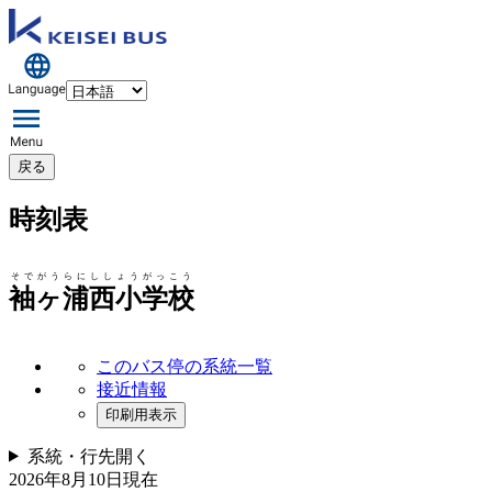
戻る
時刻表
そでがうらにししょうがっこう
袖ヶ浦西小学校
このバス停の系統一覧
接近情報
印刷用表示
系統・行先
開く
2026年8月10日
現在