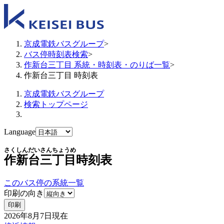
京成電鉄バスグループ
>
バス停時刻表検索
>
作新台三丁目 系統・時刻表・のりば一覧
>
作新台三丁目 時刻表
京成電鉄バスグループ
検索トップページ
Language
さくしんだいさんちょうめ
作新台三丁目
時刻表
このバス停の系統一覧
印刷の向き
印刷
2026年8月7日
現在