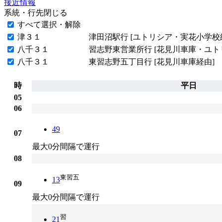
接近情報
系統・行先
閉じる
すべて選択・解除
津３１
津田沼駅行 [ユトリシア・実花小学校
八千３１
習志野東営業所行 [花見川車庫・ユト
八千３１
東習志野五丁目行 [花見川車庫経由]
時
平日
05
06
49
07
最大0分間隔で運行
08
東習五
13
09
最大0分間隔で運行
習
21