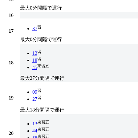
最大0分間隔で運行
16
習
37
17
最大0分間隔で運行
習
12
習
18
18
東習五
45
最大27分間隔で運行
習
09
19
習
27
最大18分間隔で運行
東習五
13
東習五
44
20
東習五
55