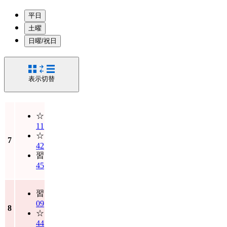
平日
土曜
日曜/祝日
表示切替
☆
11
☆
7
42
習
45
習
09
8
☆
44