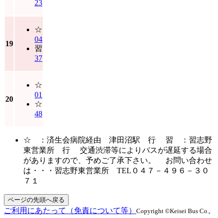
23
☆
04
19
習
37
☆
01
20
☆
48
☆ ：済生会病院経由 津田沼駅 行 習 ：習志野
東営業所 行 交通渋滞等によりバスが遅延する場合
がありますので、予めご了承下さい。 お問い合わせ
は・・・習志野東営業所 TEL０４７－４９６－３０
７１
ページの先頭へ戻る
ご利用にあたって（免責について等）
Copyright ©Keisei Bus Co.,