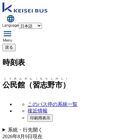
戻る
時刻表
こうみんかん（ならしのし）
公民館（習志野市）
このバス停の系統一覧
接近情報
印刷用表示
系統・行先
開く
2026年8月9日
現在