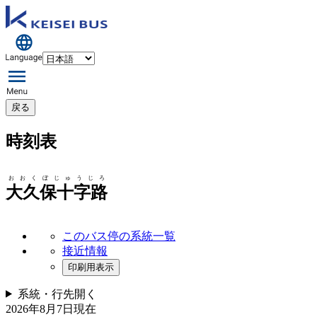
戻る
時刻表
おおくぼじゅうじろ
大久保十字路
このバス停の系統一覧
接近情報
印刷用表示
系統・行先
開く
2026年8月7日
現在