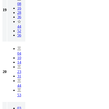
08
16
19
28
36
☆
44
52
56
三
04
10
14
三
20
23
31
三
44
三
53
03