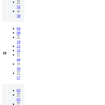
三
52
☆
58
04
08
三
18
21
32
18
三
44
☆
50
三
57
03
三
05
三