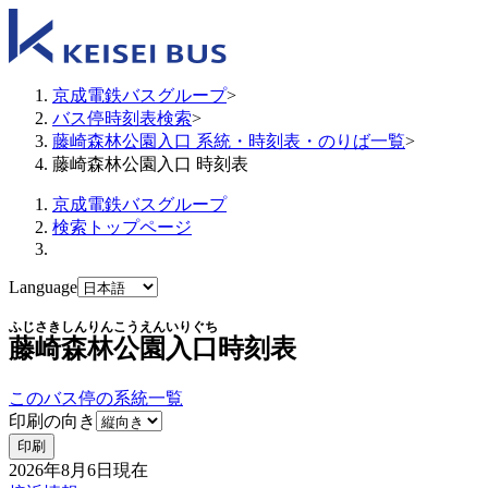
京成電鉄バスグループ
>
バス停時刻表検索
>
藤崎森林公園入口 系統・時刻表・のりば一覧
>
藤崎森林公園入口 時刻表
京成電鉄バスグループ
検索トップページ
Language
ふじさきしんりんこうえんいりぐち
藤崎森林公園入口
時刻表
このバス停の系統一覧
印刷の向き
印刷
2026年8月6日
現在