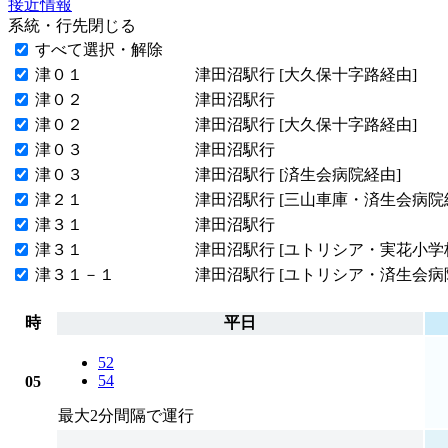
接近情報
系統・行先
閉じる
すべて選択・解除
津０１
津田沼駅行 [大久保十字路経由]
津０２
津田沼駅行
津０２
津田沼駅行 [大久保十字路経由]
津０３
津田沼駅行
津０３
津田沼駅行 [済生会病院経由]
津２１
津田沼駅行 [三山車庫・済生会病院
津３１
津田沼駅行
津３１
津田沼駅行 [ユトリシア・実花小学
津３１－１
津田沼駅行 [ユトリシア・済生会病
時
平日
52
54
05
最大2分間隔で運行