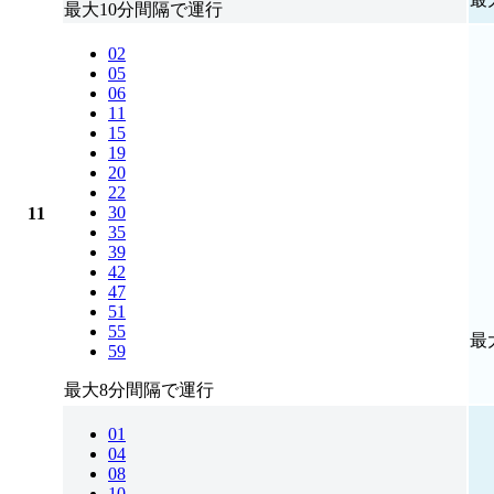
最大10分間隔で運行
02
05
06
11
15
19
20
22
30
11
35
39
42
47
51
55
最
59
最大8分間隔で運行
01
04
08
10