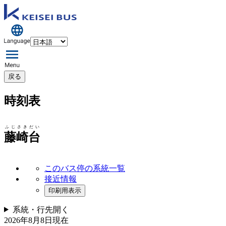
戻る
時刻表
ふじさきだい
藤崎台
このバス停の系統一覧
接近情報
印刷用表示
系統・行先
開く
2026年8月8日
現在