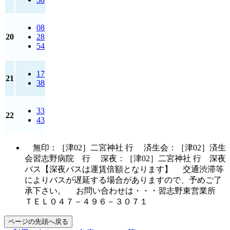
08
20
28
54
17
21
38
33
22
43
無印：［津02］二宮神社 行 済生会：［津02］済生
会習志野病院 行 深夜：［津02］二宮神社 行 深夜
バス【深夜バスは運賃倍額となります】 交通渋滞等
によりバスが遅延する場合がありますので、予めご了
承下さい。 お問い合わせは・・・習志野東営業所
ＴＥＬ０４７－４９６－３０７１
ページの先頭へ戻る