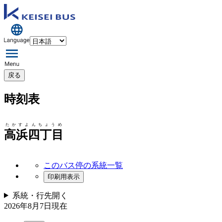
戻る
時刻表
たかすよんちょうめ
高浜四丁目
このバス停の系統一覧
印刷用表示
系統・行先
開く
2026年8月7日
現在