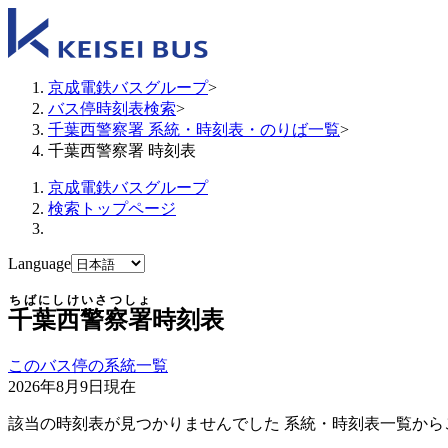
京成電鉄バスグループ
>
バス停時刻表検索
>
千葉西警察署 系統・時刻表・のりば一覧
>
千葉西警察署 時刻表
京成電鉄バスグループ
検索トップページ
Language
ちばにしけいさつしょ
千葉西警察署
時刻表
このバス停の系統一覧
2026年8月9日
現在
該当の時刻表が見つかりませんでした 系統・時刻表一覧から