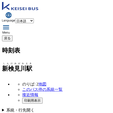
戻る
時刻表
しんけみがわえき
新検見川駅
のりば: 2
地図
このバス停の系統一覧
接近情報
印刷用表示
系統・行先
開く