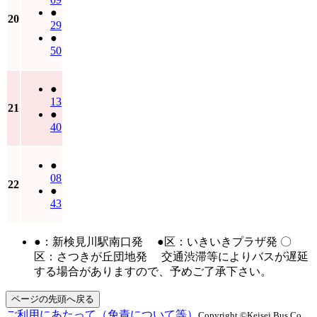
●
20
29
●
50
●
13
21
●
40
●
08
22
●
43
●：新検見川駅南口発 ●区：いきいきプラザ発 〇
区：さつきが丘団地発 交通渋滞等によりバスが遅延
する場合がありますので、予めご了承下さい。
ページの先頭へ戻る
ご利用にあたって（免責について等）
Copyright ©Keisei Bus Co.,