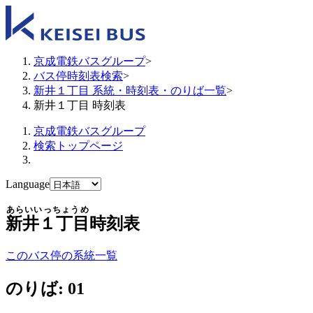
京成電鉄バスグループ
>
バス停時刻表検索
>
新井１丁目 系統・時刻表・のりば一覧
>
新井１丁目 時刻表
京成電鉄バスグループ
検索トップページ
Language
あらいいっちょうめ
新井１丁目
時刻表
このバス停の系統一覧
のりば: 01