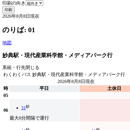
印刷の向き
印刷
2026年8月8日
現在
のりば: 01
地図
妙典駅・現代産業科学館・メディアパーク行
系統・行先
閉じる
わくわくバス
妙典駅・現代産業科学館・メディアパーク行
2026年8月8日
現在
時
平日
土休日
05
妙
31
06
最大0分間隔で運行
妙
妙