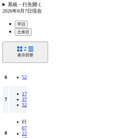
系統・行先
開く
2026年8月7日
現在
平日
土休日
表示切替
6
52
17
7
37
52
行
07
8
22