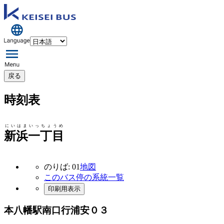
戻る
時刻表
にいはまいっちょうめ
新浜一丁目
のりば: 01
地図
このバス停の系統一覧
印刷用表示
本八幡駅南口行
浦安０３