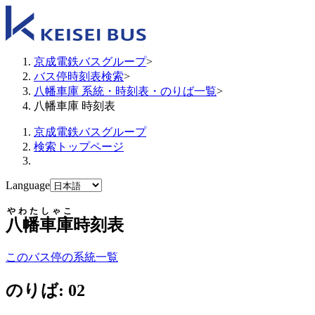
京成電鉄バスグループ
>
バス停時刻表検索
>
八幡車庫 系統・時刻表・のりば一覧
>
八幡車庫 時刻表
京成電鉄バスグループ
検索トップページ
Language
やわたしゃこ
八幡車庫
時刻表
このバス停の系統一覧
のりば: 02