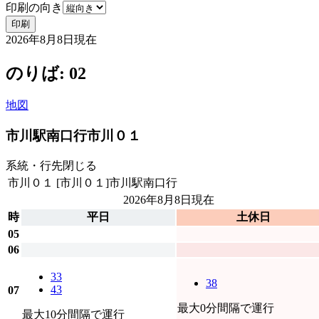
印刷の向き
印刷
2026年8月8日
現在
のりば: 02
地図
市川駅南口行
市川０１
系統・行先
閉じる
市川０１
[市川０１]市川駅南口行
2026年8月8日
現在
時
平日
土休日
05
06
33
38
43
07
最大0分間隔で運行
最大10分間隔で運行