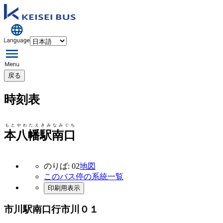
戻る
時刻表
もとやわたえきみなみぐち
本八幡駅南口
のりば: 02
地図
このバス停の系統一覧
印刷用表示
市川駅南口行
市川０１