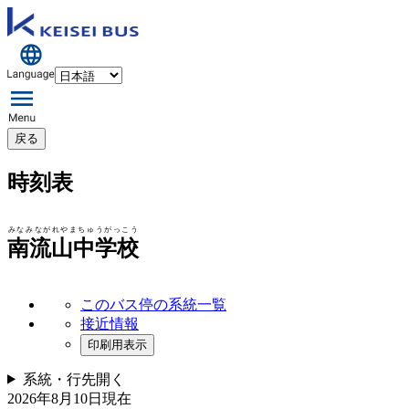
戻る
時刻表
みなみながれやまちゅうがっこう
南流山中学校
このバス停の系統一覧
接近情報
印刷用表示
系統・行先
開く
2026年8月10日
現在